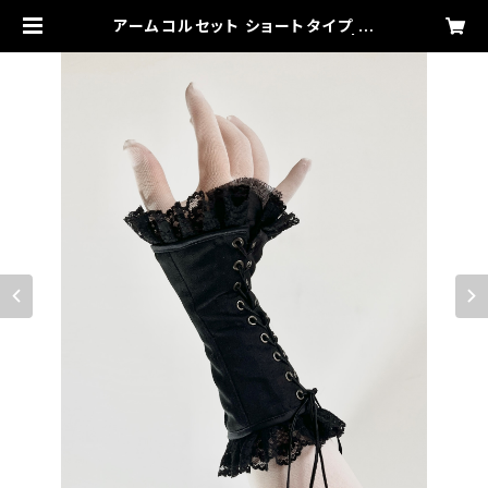
アームコルセット ショートタイプ 黒
Short Arm Corset [Black] | m
assaging capsule