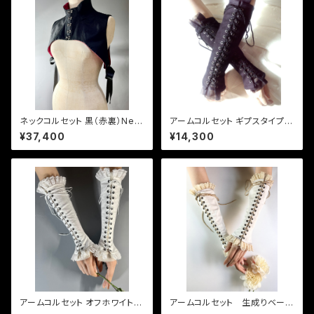
ネックコルセット 黒（赤裏）Nec
アームコルセット ギプスタイプ黒
k Corset Black with raspbe
Arm Corset [Black Canvas
¥37,400
¥14,300
rry red lining
Fabric]
アームコルセット オフホワイト・
アームコルセット 生成りベー
ブラックニッケルハトメ Arm C
ジュ色 Arm Corset [Natural I