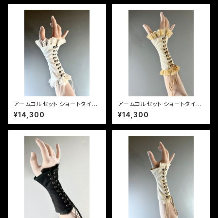
アームコルセット ショートタイプ
アームコルセット ショートタイプ
オフホワイト・ブラックニッケルハ
生成りベージュ Short Arm Co
¥14,300
¥14,300
トメ Short Arm Corset [Off
rset [Natural Ivory Beige]
White Colour Cotton Fabri
c and Black Nickel Eyelet
s]