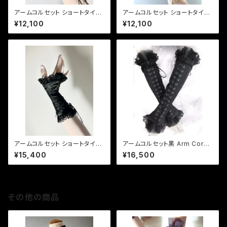
アームコルセット ショートタイプ
アームコルセット ショートタイプ
ギプス黒 Short Arm Corset
ギプス生成りベージュ Short Ar
¥12,100
¥12,100
[Black Canvas Fabric]
m Corset [Ivory Canvas Fa
bric]
アームコルセット ショートタイプ
アームコルセット黒 Arm Corse
ジャカードサテン黒 Short Arm
t [Black]
¥15,400
¥16,500
Corset【 Black Jacquard Sa
tin】
その他の商品